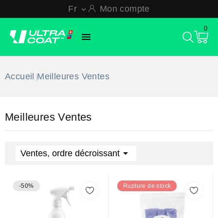
Fr
Mon compte

0

Accueil
Meilleures Ventes
Meilleures Ventes

Ventes, ordre décroissant
-50%
Rupture de stock