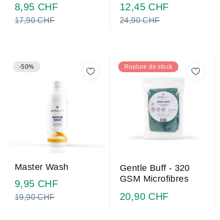
Prix
Prix
8,95 CHF
12,45 CHF
normal
normal
17,90 CHF
24,90 CHF
-50%
Rupture de stock
Master Wash
Gentle Buff - 320
GSM Microfibres
Prix
9,95 CHF
normal
20,90 CHF
19,90 CHF