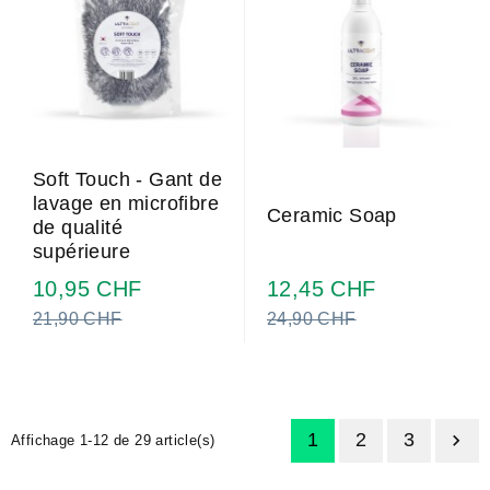
Soft Touch - Gant de
lavage en microfibre
Ceramic Soap
de qualité
supérieure
Prix
Prix
10,95 CHF
12,45 CHF
normal
normal
21,90 CHF
24,90 CHF
1
2
3

Affichage 1-12 de 29 article(s)