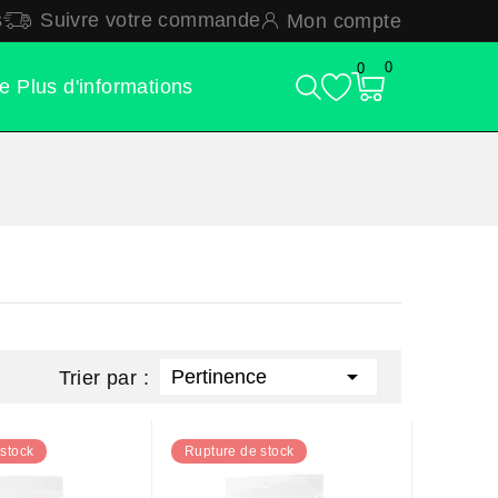
s
Suivre votre commande
Mon compte
0
0
ge
Plus d'informations

Pertinence
Trier par :
stock
Rupture de stock