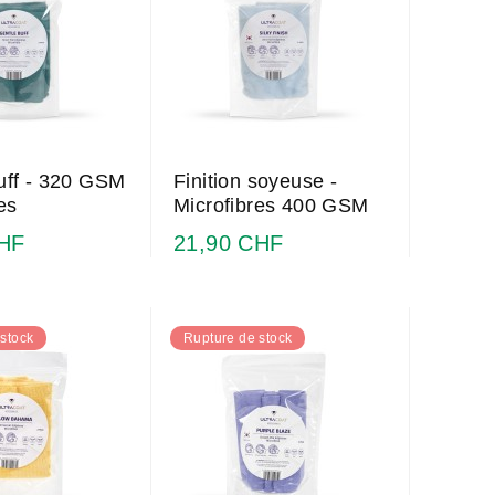
uff - 320 GSM
Finition soyeuse -
es
Microfibres 400 GSM
CHF
21,90 CHF
stock
Rupture de stock