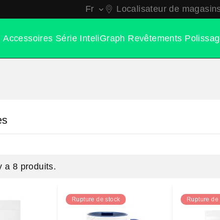
Fr
Localisateur de magasin

Accessoires
Série InteliGraph
Revêtements
Polissa
es
 y a 8 produits.
Rupture de stock
Rupture de 