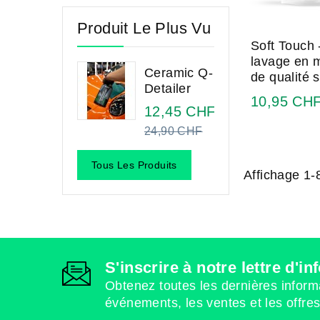
Produit Le Plus Vu
Soft Touch 
lavage en m
Ceramic Q-
de qualité 
Detailer
10,95 CH
12,45 CHF
Regular
24,90 CHF
price
Tous Les Produits
Affichage 1-8
S'inscrire à notre lettre d'i
Obtenez toutes les dernières inform
événements, les ventes et les offre