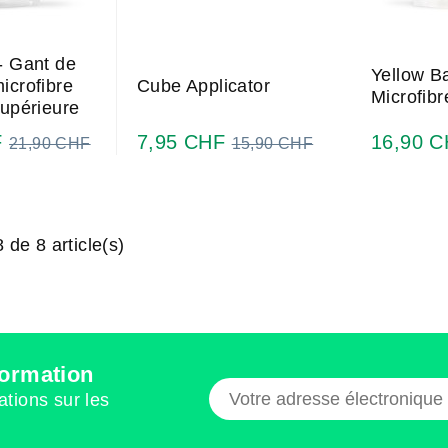
- Gant de
Yellow B
icrofibre
Cube Applicator
Microfib
supérieure
Prix
Prix
F
7,95 CHF
16,90 
21,90 CHF
15,90 CHF
normal
normal
 de 8 article(s)
nformation
ations sur les
s