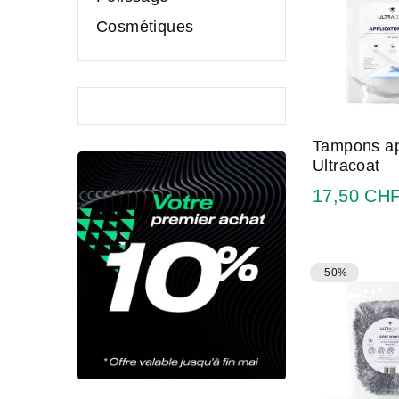
Cosmétiques
Tampons ap
Ultracoat
17,50 CH
-50%