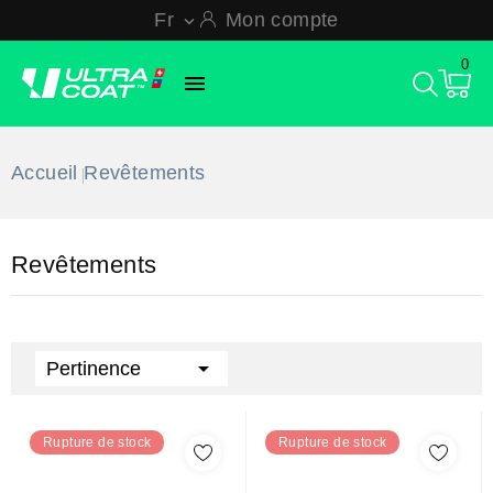
Fr
Mon compte

0

Accueil
Revêtements
Revêtements

Pertinence
Rupture de stock
Rupture de stock