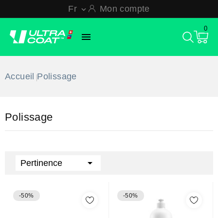
Fr
Mon compte

0

Accueil
Polissage
Polissage

Pertinence
-50%
-50%