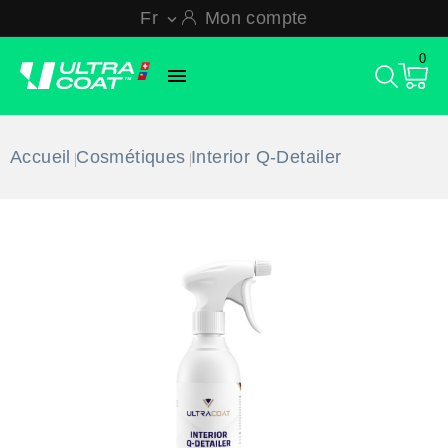
Fr
Mon compte

0

Accueil
Cosmétiques
Interior Q-Detailer