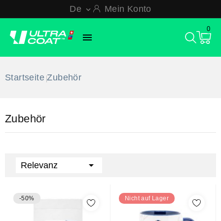
De
Mein Konto

0

Startseite
Zubehör
Zubehör

Relevanz
-50%
Nicht auf Lager