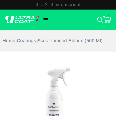
It
Il mio account

0

Home
Coatings
Scoat Limited Edition (500 Ml)