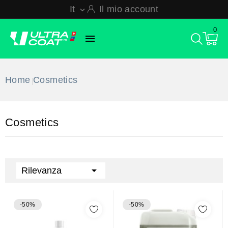
It
Il mio account

0

Home
Cosmetics
Cosmetics

Rilevanza
-50%
-50%